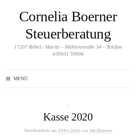
Springe
Cornelia Boerner
zum
Inhalt
Steuerberatung
17207 Röbel / Müritz – Mühlenstraße 34 – Telefon
039931 59996
MENÜ
-
Kasse 2020
Veröffentlicht
am
20/01/2020
von
Stb-Boerner